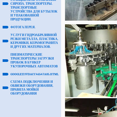
СИРОПА. ТРАНСПОРТЕРЫ.
ТРАНСПОРТНЫЕ
УСТРОЙСТВА ДЛЯ БУТЫЛОК
И УПАКОВАННОЙ
ПРОДУКЦИИ.
ФОТОГАЛЕРЕЯ.
УСЛУГИ ГИДРОАБРАЗИВНОЙ
РЕЗКИ МЕТАЛЛА, ПЛАСТИКА,
КЕРАМИКИ, КЕРАМОГРАНИТА
И ДРУГИХ МАТЕРИАЛОВ.
ПНЕВМАТИЧЕСКИЕ
ТРАНСПОРТЕРЫ ЗАГРУЗКИ
ПРОБОК В БУНКЕР
УКУПОРОЧНЫХ АВТОМАТОВ
GOOGLE2197DACC46547A05.HTML
СХЕМА ПОДКЛЮЧЕНИЯ И
ОБВЯЗКИ ОБОРУДОВАНИЯ,
ПРАВИЛА МОЙКИ
ОБОРУДОВАНИЯ