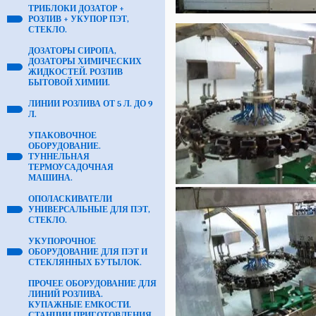
ТРИБЛОКИ ДОЗАТОР +
РОЗЛИВ + УКУПОР ПЭТ,
СТЕКЛО.
ДОЗАТОРЫ СИРОПА,
ДОЗАТОРЫ ХИМИЧЕСКИХ
ЖИДКОСТЕЙ. РОЗЛИВ
БЫТОВОЙ ХИМИИ.
ЛИНИИ РОЗЛИВА ОТ 5 Л. ДО 9
Л.
УПАКОВОЧНОЕ
ОБОРУДОВАНИЕ.
ТУННЕЛЬНАЯ
ТЕРМОУСАДОЧНАЯ
МАШИНА.
ОПОЛАСКИВАТЕЛИ
УНИВЕРСАЛЬНЫЕ ДЛЯ ПЭТ,
СТЕКЛО.
УКУПОРОЧНОЕ
ОБОРУДОВАНИЕ ДЛЯ ПЭТ И
СТЕКЛЯННЫХ БУТЫЛОК.
ПРОЧЕЕ ОБОРУДОВАНИЕ ДЛЯ
ЛИНИЙ РОЗЛИВА.
КУПАЖНЫЕ ЕМКОСТИ.
СТАНЦИИ ПРИГОТОВЛЕНИЯ